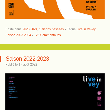
Posté dans
2023-2024
,
Saisons passées
Tagué
Live in Vevey
,
Saison 2023-2024
123 Commentaires
Saison 2022-2023
Publié le
17 août 2022