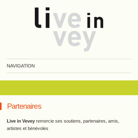
Live in Vevey
NAVIGATION
Aller au contenu principal
Partenaires
Live in Vevey
remercie ses soutiens, partenaires, amis,
artistes et bénévoles