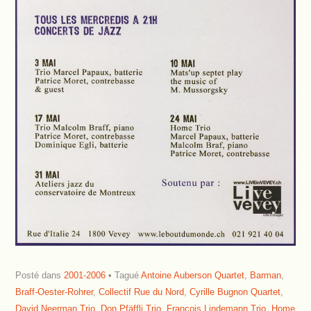
Posté dans
2001-2006
Tagué
Antoine Auberson Quartet
,
Barman
,
Braff-Oester-Rohrer
,
Collectif Rue du Nord
,
Cyrille Bugnon Quartet
,
David Neerman Trio
,
Don Pfäffli Trio
,
François Lindemann Trio
,
Home