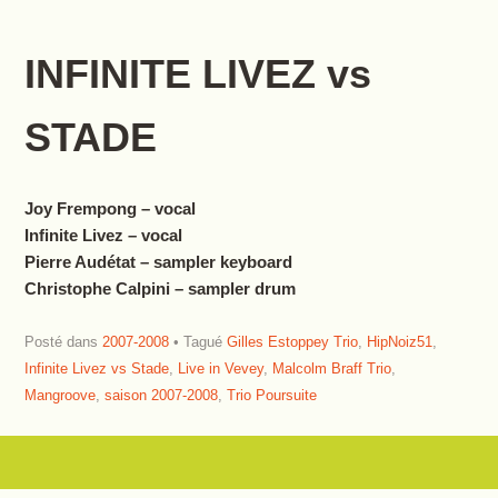
INFINITE LIVEZ vs
STADE
Joy Frempong – vocal
Infinite Livez – vocal
Pierre Audétat – sampler keyboard
Christophe Calpini – sampler drum
Posté dans
2007-2008
Tagué
Gilles Estoppey Trio
,
HipNoiz51
,
Infinite Livez vs Stade
,
Live in Vevey
,
Malcolm Braff Trio
,
Mangroove
,
saison 2007-2008
,
Trio Poursuite
Navigation des articles