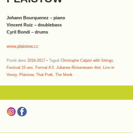
Johann Bourquenez – piano
Vincent Ruiz – doublebass
Cyril Bondi – drums
www.plaistow.cc
Posté dans
2016-2017
Tagué
Christophe Calpini with Strings
,
Festival 15 ans
,
Format A'3
,
Julianne Rickenmann 4tet
,
Live in
Vevey
,
Plaistow
,
That Pork
,
The Monk
Navigation des articles