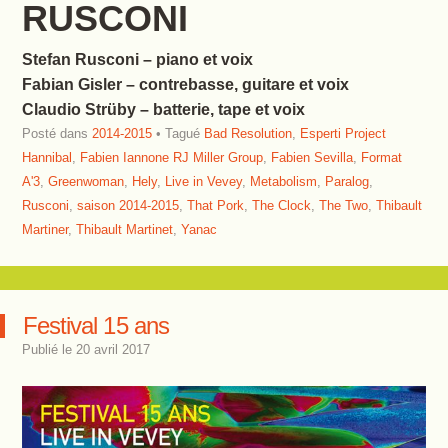
RUSCONI
Stefan Rusconi – piano et voix
Fabian Gisler – contrebasse, guitare et voix
Claudio Strüby – batterie, tape et voix
Posté dans
2014-2015
Tagué
Bad Resolution
,
Esperti Project
Hannibal
,
Fabien Iannone RJ Miller Group
,
Fabien Sevilla
,
Format
A'3
,
Greenwoman
,
Hely
,
Live in Vevey
,
Metabolism
,
Paralog
,
Rusconi
,
saison 2014-2015
,
That Pork
,
The Clock
,
The Two
,
Thibault
Martiner
,
Thibault Martinet
,
Yanac
Festival 15 ans
Publié le
20 avril 2017