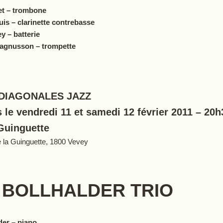
et – trombone
is – c
larinette contrebasse
y – batterie
Magnusson – trompette
 DIAGONALES JAZZ
 le vendredi 11 et samedi 12 février 2011 – 20h
Guinguette
 la Guinguette, 1800 Vevey
 BOLLHALDER TRIO
der – piano