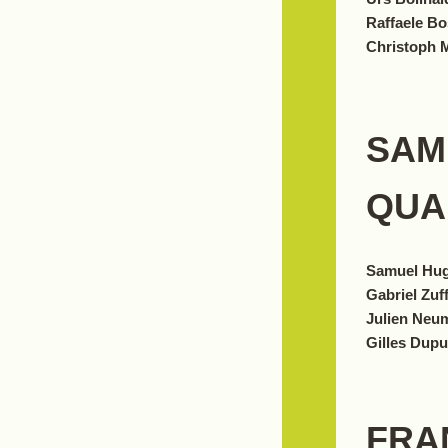
Raffaele Bo
Christoph M
SAM
QUA
Samuel Hug
Gabriel Zuf
Julien Neu
Gilles Dupui
FRA