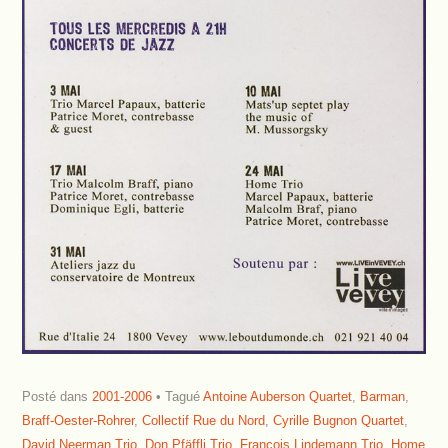
Posté dans
2001-2006
Tagué
Antoine Auberson Quartet
,
Barman
,
Braff-Oester-Rohrer
,
Collectif Rue du Nord
,
Cyrille Bugnon Quartet
,
David Neerman Trio
,
Don Pfäffli Trio
,
François Lindemann Trio
,
Home