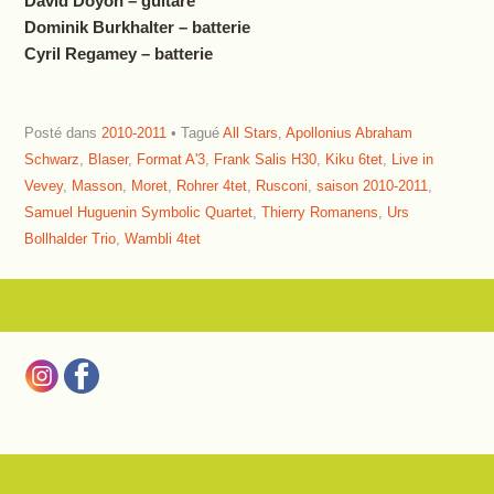
David Doyon – guitare
Dominik Burkhalter – batterie
Cyril Regamey – batterie
Posté dans
2010-2011
Tagué
All Stars
,
Apollonius Abraham
Schwarz
,
Blaser
,
Format A'3
,
Frank Salis H30
,
Kiku 6tet
,
Live in
Vevey
,
Masson
,
Moret
,
Rohrer 4tet
,
Rusconi
,
saison 2010-2011
,
Samuel Huguenin Symbolic Quartet
,
Thierry Romanens
,
Urs
Bollhalder Trio
,
Wambli 4tet
Navigation des articles