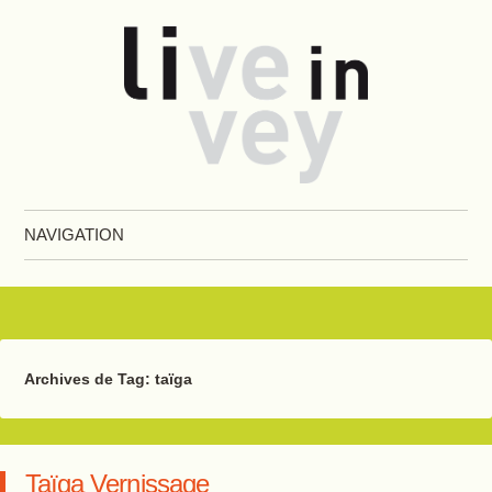
Live in Vevey
NAVIGATION
Aller au contenu principal
Archives de Tag:
taïga
Taïga Vernissage