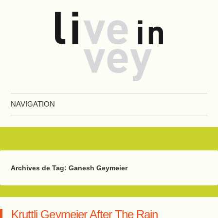
Live in Vevey
NAVIGATION
Aller au contenu principal
Archives de Tag:
Ganesh Geymeier
Kruttli Geymeier After The Rain