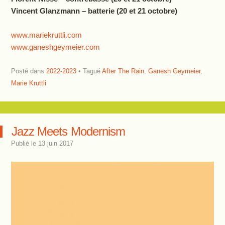
Vincent Glanzmann – batterie (20 et 21 octobre)
www.mariekruttli.com
www.ganeshgeymeier.com
Posté dans
2022-2023
Tagué
After The Rain
,
Ganesh Geymeier
,
Marie Kruttli
Jazz Meets Modernism
Publié le
13 juin 2017