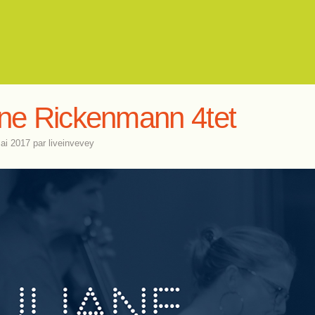
ane Rickenmann 4tet
ai 2017
par
liveinvevey