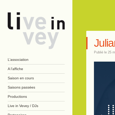
Juli
Publié le
25 m
Live in Vevey
Navigation
Aller au contenu principal
L’association
A l’affiche
Saison en cours
Saisons passées
Productions
Live in Vevey / DJs
Partenaires