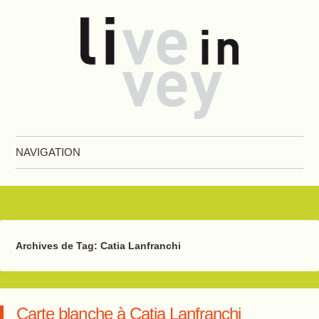
Live in Vevey
NAVIGATION
Aller au contenu principal
Archives de Tag:
Catia Lanfranchi
Carte blanche à Catia Lanfranchi