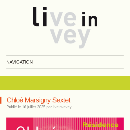
Live in Vevey
NAVIGATION
Aller au contenu principal
Chloé Marsigny Sextet
Publié le
16 juillet 2025
par
liveinvevey