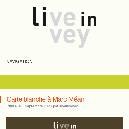
Live in Vevey
NAVIGATION
Aller au contenu principal
Carte blanche à Marc Méan
Publié le
1 septembre 2020
par
liveinvevey